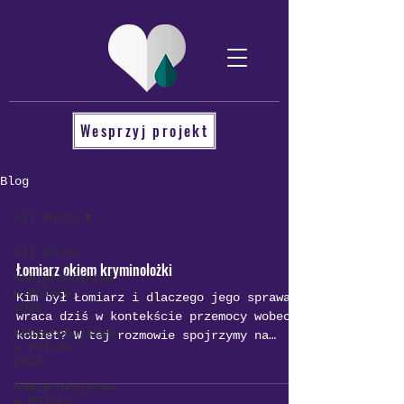
Wesprzyj projekt
Blog
All Posts
All Posts
Łomiarz okiem kryminolożki
Kobietobójstwa
w Polsce
Kim był Łomiarz i dlaczego jego sprawa
2026
wraca dziś w kontekście przemocy wobec
Kobietobójstwa
kobiet? W tej rozmowie spojrzymy na
w Polsce
sprawę Henryka Rytki z perspektywy
2024
kryminolożki jako przykład seryjnej
Kobietobójstwa
przemocy wobec kobiet, motywowanej
w Polsce