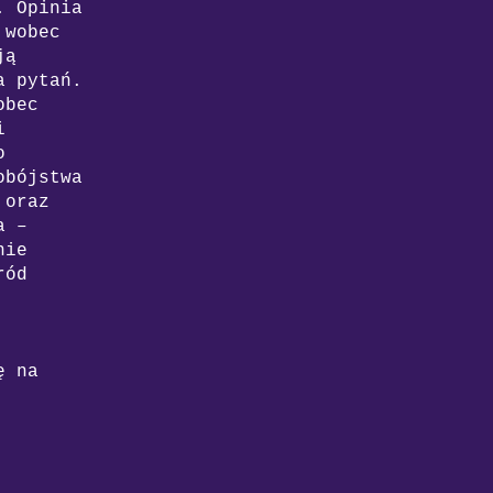
. Opinia
 wobec
ją
a pytań.
obec
i
o
obójstwa
oraz
a –
nie
ród
ę na