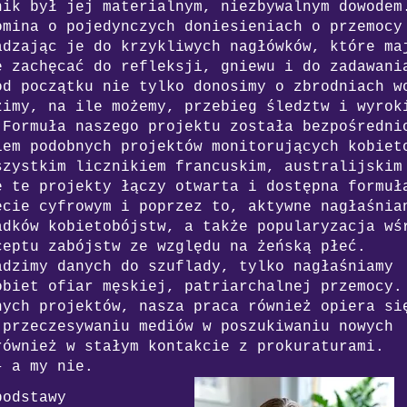
nik był jej materialnym, niezbywalnym dowodem
omina o pojedynczych doniesieniach o przemocy
adzając je do krzykliwych nagłówków, które ma
e zachęcać do refleksji, gniewu i do zadawani
od początku nie tylko donosimy o zbrodniach w
zimy, na ile możemy, przebieg śledztw i wyrok
 Formuła naszego projektu została bezpośredni
iem podobnych projektów monitorujących kobiet
wszystkim
licznikiem francuskim,
australijskim
 te projekty łączy otwarta i dostępna formuł
ecie cyfrowym i poprzez to, aktywne nagłaśnia
adków kobietobójstw, a także popularyzacja wś
ceptu zabójstw ze względu na żeńską płeć.
adzimy danych do szuflady, tylko nagłaśniamy
obiet ofiar męskiej, patriarchalnej przemocy.
nych projektów, nasza praca również opiera si
 przeczesywaniu mediów w poszukiwaniu nowych
również w stałym kontakcie z prokuraturami.
– a my nie.
podstawy