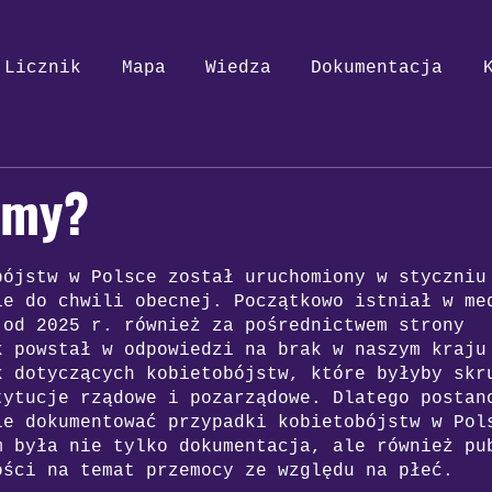
Licznik
Mapa
Wiedza
Dokumentacja
śmy?
bójstw w Polsce został uruchomiony w styczniu
ie do chwili obecnej. Początkowo istniał w me
 od 2025 r. również za pośrednictwem strony
k powstał w odpowiedzi na brak w naszym kraju
k dotyczących kobietobójstw, które byłyby skr
tytucje rządowe i pozarządowe. Dlatego postan
ie dokumentować przypadki kobietobójstw w Pol
m była nie tylko dokumentacja, ale również pu
ości na temat przemocy ze względu na płeć.