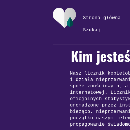
Strona główna
Szukaj
Kim jeste
Nasz licznik kobieto
i działa nieprzerwan
społecznościowych, a
internetowej. Liczni
oficjalnych statysty
gromadzone przez ins
bieżąco, nieprzerwan
początku naszym cele
propagowanie świadom