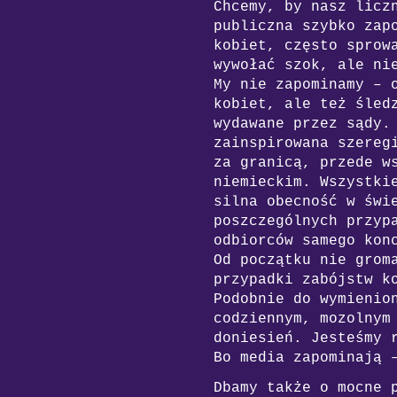
Chcemy, by nasz licz
publiczna szybko zap
kobiet, często sprow
wywołać szok, ale ni
My nie zapominamy – 
kobiet, ale też śled
wydawane przez sądy.
zainspirowana szereg
za granicą, przede 
niemieckim.
Wszystkie
silna obecność w świ
poszczególnych przyp
odbiorców samego kon
Od początku nie grom
przypadki zabójstw k
Podobnie do wymienio
codziennym, mozolnym
doniesień. Jesteśmy 
Bo media zapominają 
Dbamy także o mocne 