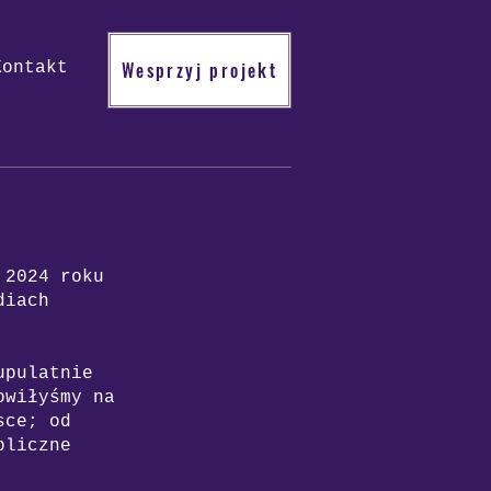
Wesprzyj projekt
Kontakt
 2024 roku
diach
upulatnie
owiłyśmy na
sce; od
bliczne