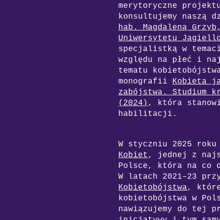
merytoryczne projekt
konsultujemy naszą d
hab. Magdaleną Grzyb
Uniwersytetu Jagiell
specjalistką w temac
względu na płeć i na
tematu kobietobójstw
monografii
Kobieta j
zabójstwa. Studium k
(2024)
, która stanow
habilitacji.
W styczniu 2025 roku
Kobiet
, jednej z naj
Polsce, która na co 
W latach 2021–23 prz
Kobietobójstwa
, któr
kobietobójstwa w Pol
nawiązujemy do tej p