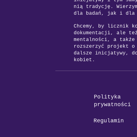
inicjatywy i tym sam
nią tradycję. Wierzy
dla badań, jak i dla
Chcemy, by licznik k
dokumentacji, ale te
mentalności, a także
rozszerzyć projekt o
dalsze inicjatywy, d
kobiet.
Polityka
prywatności
Regulamin