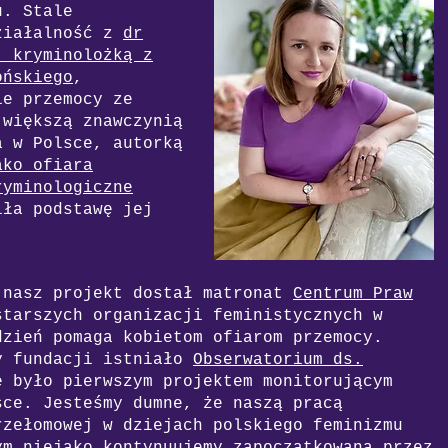
u. Stale
ziałalność z
dr
, kryminolożką z
ońskiego
,
ie przemocy ze
jwiększą znawczynią
a w Polsce, autorką
ako ofiara
ryminologiczne
iła podstawę jej
 nasz projekt dostał matronat
Centrum Praw
starszych organizacji feministycznych w
dzień pomaga kobietom ofiarom przemocy.
y fundacji istniało
Obserwatorium ds.
e było pierwszym projektem monitorującym
sce. Jesteśmy dumne, że naszą pracą
rzełomowej w dziejach polskiego feminizmu