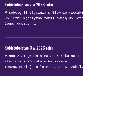
2025
Kobietobójstwo 7 w 2026 roku
Wywiady
W sobotę 10 stycznia w Głownie (łódzkie)
85-letni mężczyzna zabił swoją 85-letnią
żonę, dusząc ją.
Kobietobójstwo 3 w 2026 roku
W noc z 31 grudnia na 2025 roku na 1
stycznia 2026 roku w Warszawie
(mazowieckie) 28-letni Jacek K. zabił
swoją 18-letnią dziewczynę Maję, dusząc
ją. Policję zaalarmowała matka
mężczyzny, informując ją, że w pokoju
syna znajduje się nieprzytomna kobieta.
Po przyjechaniu na miejsce policja
znalazła nagie ciało 18-latki zawinięte
Polityka prywatności
w koc i umieszczone pod łóżkiem. 28-
Regulamin
latek usłyszał zarzut zabójstwa oraz
ukrycia zwłok. Sąd wystosował wobec