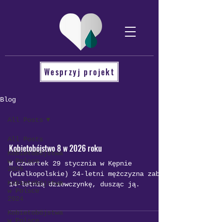
Wesprzyj projekt
Blog
All Posts
All Posts
Kobietobójstwo 8 w 2026 roku
Kobietobójstwa
w Polsce
W czwartek 29 stycznia w Kępnie
2026
(wielkopolskie) 24-letni mężczyzna zabił
Kobietobójstwa
14-letnią dziewczynkę, dusząc ją.
w Polsce
2024
Kobietobójstwa
w Polsce