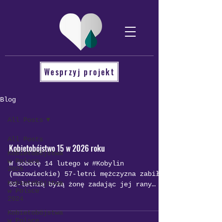
Wesprzyj projekt
Blog
All Posts
All Posts
Kobietobójstwo 15 w 2026 roku
Kobietobójstwa
w Polsce
W sobotę 14 lutego w #Kobylin
2026
(mazowieckie) 57-letni mężczyzna zabił
Kobietobójstwa
52-letnią byłą żonę zadając jej rany
w Polsce
kłute w okolicach klatki piersiowej.
2024
Sprawca sam powiadomił służby.
Kobietobójstwa
Przedstawiono mu zarzut zabójstwa, nie
w Polsce