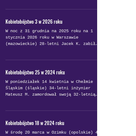
szyję.
Kobietobójstwo 3 w 2026 roku
W noc z 31 grudnia na 2025 roku na 1
stycznia 2026 roku w Warszawie
(mazowieckie) 28-letni Jacek K. zabił
swoją 18-letnią dziewczynę Maję, dusząc
ją. Policję zaalarmowała matka
mężczyzny, informując ją, że w pokoju
syna znajduje się nieprzytomna kobieta.
Kobietobójstwo 25 w 2024 roku
Po przyjechaniu na miejsce policja
W poniedziałek 14 kwietnia w Chełmie
znalazła nagie ciało 18-latki zawinięte
Śląskim (śląskie) 34-letni inżynier
w koc i umieszczone pod łóżkiem. 28-
Mateusz M. zamordował swoją 32-letnią
latek usłyszał zarzut zabójstwa oraz
konkubinę Małgorzatę, pchając ją ze
ukrycia zwłok. Sąd wystosował wobec
schodów i dusząc. Zbrodni dokonał w
niego trzymiesięczny areszt tymczasowy.
domu, gdzie ciało kobiety w brutalny
W
sposób poćwiartował, następnie spalił,
Kobietobójstwo 18 w 2024 roku
część umieszczając w betonie na działce.
W środę 20 marca w Ozimku (opolskie) 42-
Podczas zbrodni w domu przebywało