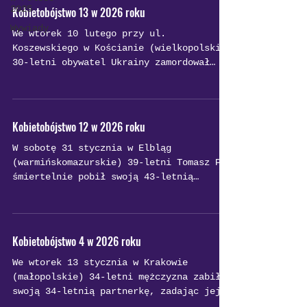
przyznał się do winy i wskazał inną
2025
Kobietobójstwo 13 w 2026 roku
osobę jako winną. Nie był wcześniej
Wywiady
We wtorek 10 lutego przy ul.
karany, miał w organizmie niewielką
Koszewskiego w K​​ościanie (wielkopolskie)
ilość alkoholu. Zastosowano wobec niego
30-letni obywatel Ukrainy zamordował
tymczasowy areszt na okres 3 miesięcy.
swoją 32-letnią żonę, zadając jej uraz
wewnątrzczaszkowy narzędziem
tępokrawędzistym.
Kobietobójstwo 12 w 2026 roku
W sobotę 31 stycznia w Elbląg
(warmińskomazurskie) 39-letni Tomasz P.
śmiertelnie pobił swoją 43-letnią
partnerkę Marynę Z., uderzając ją w
głowę i kopiąc. Ponadto mężczyzna
próbował obciąć jej włosy nożyczkami, a
następnie maszynką elektryczną ogolił
Kobietobójstwo 4 w 2026 roku
jej część włosów, co, jak sam przyznał w
We wtorek 13 stycznia w Krakowie
zeznaniach, uczynił, by ją upokorzyć.
(małopolskie) 34-letni mężczyzna zabił
swoją 34-letnią partnerkę, zadając jej
liczne ciosy nożem w klatkę piersiową i