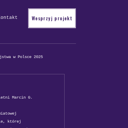
Wesprzyj projekt
Kontakt
jstwa w Polsce 2025
letni Marcin G. 
wiatowej 
ie, której 